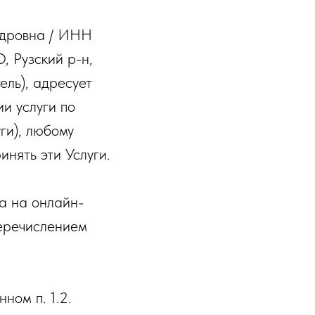
ндровна / ИНН
 Рузский р-н,
тель), адресует
и услуги по
ги), любому
инять эти Услуги.
а на онлайн-
перечислением
ном п. 1.2.