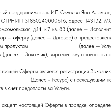
льный предприниматель ИП Окунева Яна Алекса
ОГРНИП 31850240000616, адрес: 143132, МО,
Комсомольская, д.14, к.7, кв. 83 (далее — Исполни
ор — оферту (далее — Договор) о предоставлени
ым продуктам
http://panfilovaolga.ru
(далее — Услу
 (далее — Заказчик), выразившему готовность пр
астоящей Оферты является регистрация Заказчик
nfilovaolga.ru
(Далее - Ресурс) с последующим 
 в счет предоплаты за Услуги.
я акцепт настоящей Оферты в порядке, определен