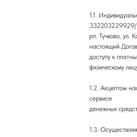
1.1. Индивидуа
332203229929/ 
рп. Тучково, ул. 
настоящий Догов
доступу к платн
физическому лицу
1.2. Акцептом н
сервисе
http://pa
денежных средств
1.3. Осуществля