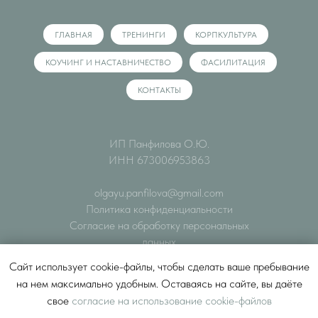
ГЛАВНАЯ
ТРЕНИНГИ
КОРПКУЛЬТУРА
КОУЧИНГ И НАСТАВНИЧЕСТВО
ФАСИЛИТАЦИЯ
КОНТАКТЫ
ИП Панфилова О.Ю.
ИНН 673006953863
olgayu.panfilova@gmail.com
Политика конфиденциальности
Согласие на обработку персональных
данных
© Все права защищены
Сайт использует cookie-файлы, чтобы сделать ваше пребывание
на нем максимально удобным. Оставаясь на сайте, вы даёте
Разработка сайта
свое
согласие на использование cookie-файлов