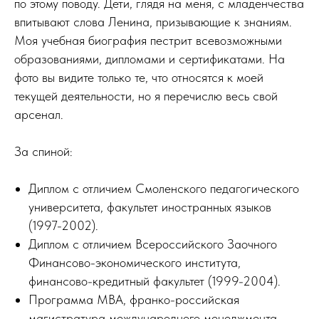
по этому поводу. Дети, глядя на меня, с младенчества
впитывают слова Ленина, призывающие к знаниям.
Моя учебная биография пестрит всевозможными
образованиями, дипломами и сертификатами. На
ГЛАВНАЯ
фото вы видите только те, что относятся к моей
текущей деятельности, но я перечислю весь свой
ТРЕНИНГИ
арсенал.
КОРПОРАТИВНАЯ КУЛЬТУРА
За спиной:
ФАСИЛИТАЦИЯ
КОУЧИНГ И НАСТАВНИЧЕСТВО
Диплом с отличием Смоленского педагогического
университета, факультет иностранных языков
(1997-2002).
КОНТАКТЫ
Диплом с отличием Всероссийского Заочного
Финансово-экономического института,
финансово-кредитный факультет (1999-2004).
Программа МВА, франко-российская
магистратура международного менеджмента.